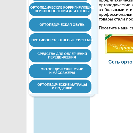
профилактиче
ортопедические и
ОРТОПЕДИЧЕСКИЕ КОРРИГИРУЮЩИЕ
за больными и и
ПРИСПОСОБЛЕНИЯ ДЛЯ СТОПЫ
профессиональны
товары стали по
ОРТОПЕДИЧЕСКАЯ ОБУВЬ
Посетите наши с
ПРОТИВОПРОЛЕЖНЕВЫЕ СИСТЕМЫ
СРЕДСТВА ДЛЯ ОБЛЕГЧЕНИЯ
ПЕРЕДВИЖЕНИЯ
Сеть орто
ОРТОПЕДИЧЕСКИЕ МЯЧИ
И МАССАЖЕРЫ
ОРТОПЕДИЧЕСКИЕ МАТРАЦЫ
И ПОДУШКИ