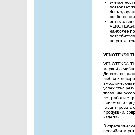
элегантнос
позволяет ж
быть здоров
особенности
оптимальное
VENOTEKS® 
наиболее пр
потребителя
на рынке ко
VENOTEKS® T
VENOTEKS® THE
маркой лечебно
Динамично рас
любви и довери
эмболическим 
успех стал рез
твованию ассор
лет работы с 
неизменно прод
гарантировать 
продукции, со
изделий.
В стратегическ
российском ры