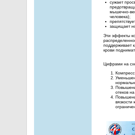
сужает просв
предотвраща
мышечно-вен
человека);
препятствуе
защищает ног
Эти эффекты ко
распределенног
поддерживает к
крови поднимать
Цифрами на сх
Компресс
Уменьшен
нормальн
Повышени
отеков на
Повышени
вязкости
ограниче