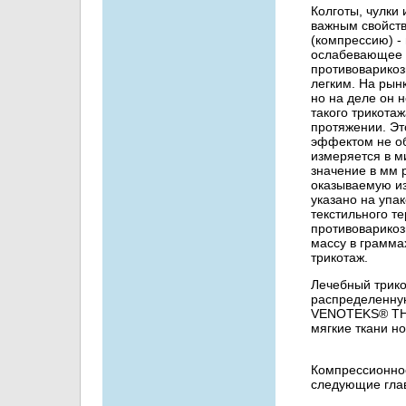
Колготы, чулки
важным свойств
(компрессию) -
ослабевающее к
противоварикоз
легким. На рын
но на деле он 
такого трикота
протяжении. Эт
эффектом не об
измеряется в ми
значение в мм 
оказываемую из
указано на упа
текстильного т
противоварикоз
массу в грамма
трикотаж.
Лечебный трик
распределенную
VENOTEKS® THE
мягкие ткани но
Компрессионно
следующие гла