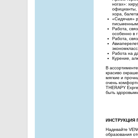
ногах»: хиру
официанты, 
хора, балета
«Сидячая» р
письменным
Работа, свя
особенно в 
Работа, свя
Авиаперелет
экономкласс
Работа на д
Курение, алк
В ассортимент
красиво окраше
мягкие и прочн
очень комфорт
THERAPY Expres
быть здоровыми
ИНСТРУКЦИЯ 
Надевайте VEN
образования от