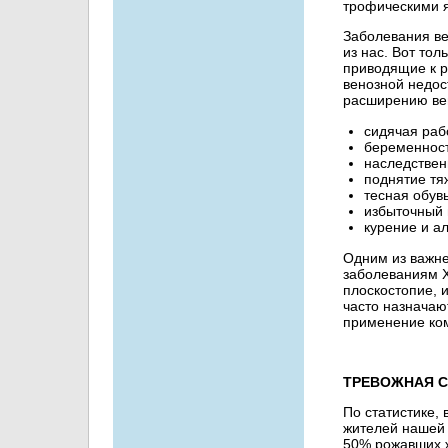
трофическими 
Заболевания ве
из нас. Вот тол
приводящие к р
венозной недос
расширению ве
сидячая раб
беременност
наследствен
поднятие тя
тесная обувь
избыточный 
курение и ал
Одним из важне
заболеваниям 
плоскостопие, 
часто назнача
применение ком
ТРЕВОЖНАЯ С
По статистике,
жителей нашей 
50% рожавших ж