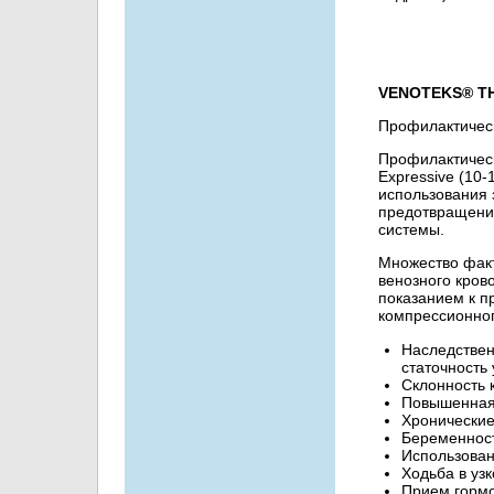
VENOTEKS® THE
Профилактичес
Профилактичес
Expressive (10-
использования 
предотвращени
системы.
Множество фак
венозного кров
показанием к 
компрессионног
Наследствен
статочность 
Склонность 
Повышенная 
Хронические
Беременност
Использован
Ходьба в уз
Прием гормо