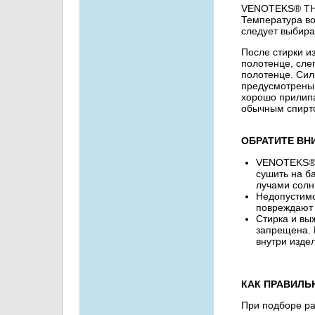
VENOTEKS® THE
Температура во
следует выбир
После стирки и
полотенце, сле
полотенце. Сил
предусмотрены 
хорошо прилипа
обычным спирт
ОБРАТИТЕ ВН
VENOTEKS® T
сушить на б
лучами солн
Недопустимо
повреждают 
Стирка и вы
запрещена. 
внутри изде
КАК ПРАВИЛЬ
При подборе ра