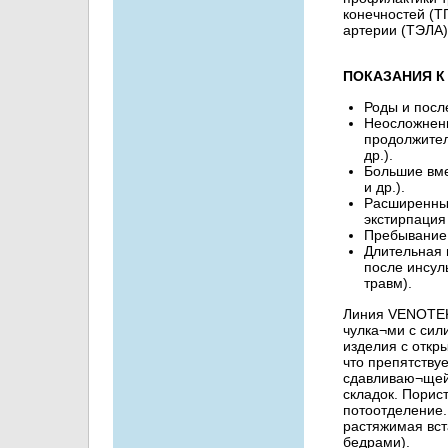
конечностей (Т
артерии (ТЭЛА)
ПОКАЗАНИЯ К
Роды и посл
Неосложнен
продолжител
др.).
Большие вме
и др.).
Расширенные
экстирпация 
Пребывание 
Длительная 
после инсул
травм).
Линия VENOTEKS
чулка¬ми с сил
изделия с откр
что препятству
сдавливаю¬щей 
складок. Порис
потоотделение.
растяжимая вст
бедрами).