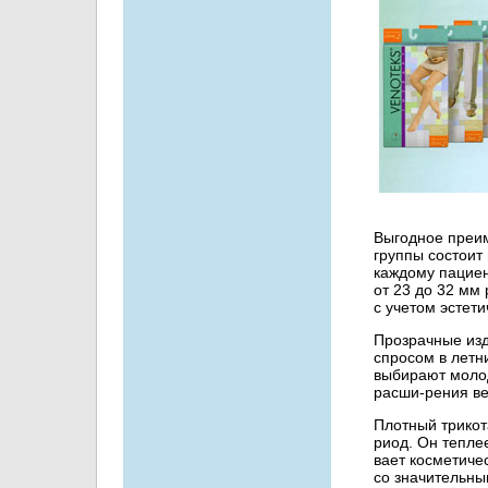
Выгодное преи
группы состоит
каждому пациен
от 23 до 32 мм 
с учетом эстет
Прозрачные изд
спросом в летн
выбирают моло
расши-рения ве
Плотный трикот
риод. Он тепле
вает косметиче
со значительны