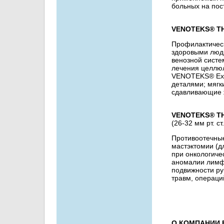
больных на пос
VENOTEKS® T
Профилактическ
здоровыми люд
венозной систем
лечения целлюл
VENOTEKS® Expr
деталями; мягк
сдавливающие ж
VENOTEKS® T
(26-32 мм рт. ст.
Противоотечны
мастэктомии (д
при онкологиче
аномалии лимфа
подвижности ру
травм, операций
О КОМПАНИИ E