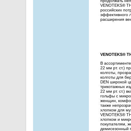
продолжать не
VENOTEKS® THE
российских пот
эффективного л
расширения ве
VENOTEKS® THER
В ассортименте
22 мм рт. ст.)
колготы, прозр
колготы для бе
DEN широкой ц
трикотажных изд
22 мм рт. ст.) 
гольфы с микро
женщин, комфо
также непрозра
хлопком для му
VENOTEKS® THERA
хлопком и микр
покупателям, ж
демисезонный 