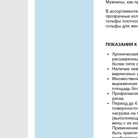
Мужчины, как п
В ассортимент
прозрачные кол
гольфы плотнос
гольфы для же
ПОКАЗАНИЯ К
Хроническая
расширенны
более пяти 
Наличие нев
варикозных у
Множественн
выраженная 
площадь бол
Профилактик
риска.
Период до 6
поверхностн
нагрузка на 
(выполняющ
вены с их к
Применение
быть практи
реабилитаци