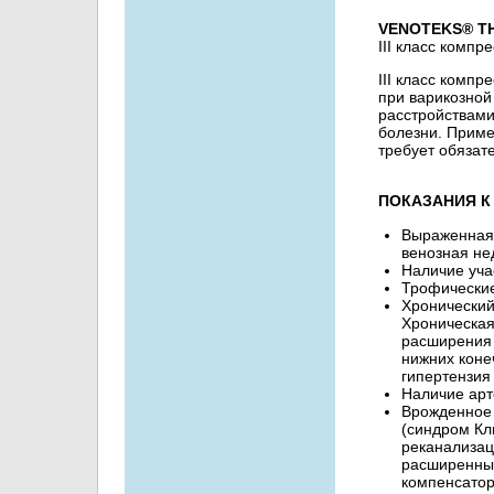
VENOTEKS® THER
III класс компр
III класс компр
при варикозной
расстройствами
болезни. Приме
требует обязат
ПОКАЗАНИЯ К
Выраженная
венозная не
Наличие уча
Трофические
Хронический
Хроническая
расширения 
нижних коне
гипертензия
Наличие арт
Врожденное 
(синдром Кл
реканализац
расширенные
компенсатор