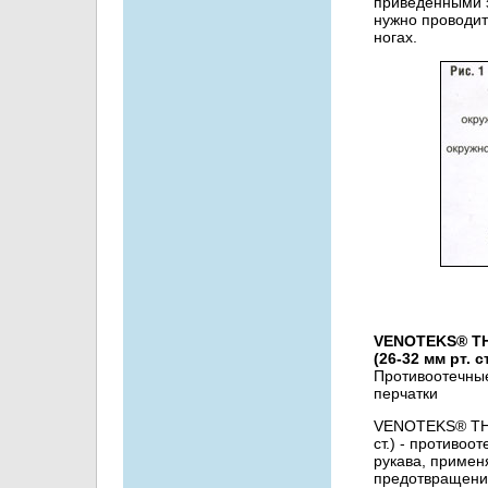
приведенными з
нужно проводит
ногах.
VENOTEKS® T
(26-32 мм рт. ст
Противоотечны
перчатки
VENOTEKS® TH
ст.) - противо
рукава, примен
предотвращени