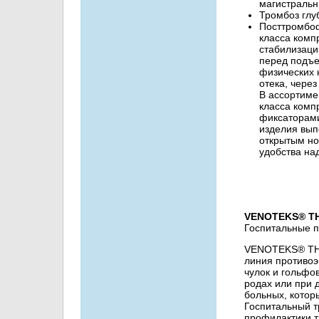
магистральн
Тромбоз глу
Посттромбоф
класса комп
стабилизаци
перед подъе
физических н
отека, через
В ассортиме
класса комп
фиксаторами
изделия вып
открытым но
удобства на
VENOTEKS® THE
Госпитальные 
VENOTEKS® THER
линия противоэ
чулок и гольфо
родах или при 
больных, котор
Госпитальный 
профилактики т