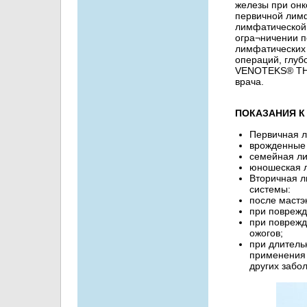
железы при онк
первичной лим
лимфатической 
огра¬ничении п
лимфатических 
операций, глуб
VENOTEKS® THE
врача.
ПОКАЗАНИЯ К
Первичная 
врожденные
семейная л
юношеская 
Вторичная 
системы:
после мастэ
при поврежд
при поврежд
ожогов;
при длитель
применения 
других забо