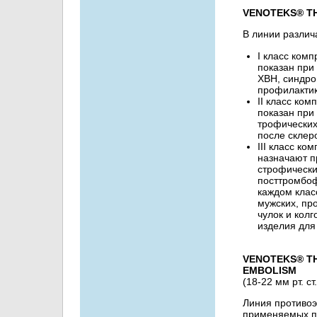
VENOTEKS® TH
В линии различ
I класс комп
показан при
ХВН, синдро
профилактик
II класс комп
показан при
трофических
после склер
III класс ком
назначают п
строфически
посттромбоф
каждом клас
мужских, пр
чулок и колг
изделия для
VENOTEKS® TH
EMBOLISM
(18-22 мм рт. ст.
Линия противоэ
применяемых пр