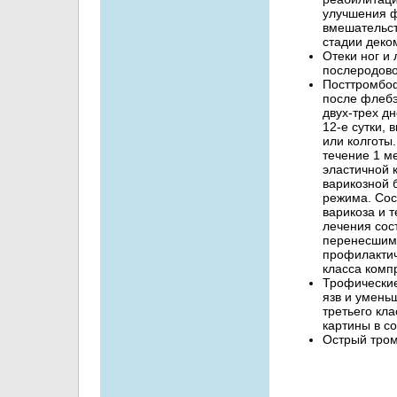
улучшения ф
вмешательст
стадии деко
Отеки ног и
послеродово
Посттромбоф
после флебэ
двух-трех д
12-е сутки,
или колготы
течение 1 м
эластичной 
варикозной 
режима. Сос
варикоза и 
лечения сос
перенесшим 
профилактич
класса комп
Трофические
язв и умень
третьего кл
картины в с
Острый тро