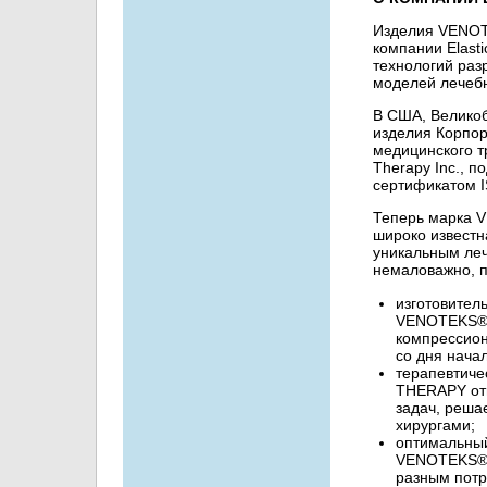
Изделия VENOTE
компании Elasti
технологий раз
моделей лечебн
В США, Велико
изделия Корпора
медицинского тр
Therapy Inc., 
сертификатом I
Теперь марка 
широко известн
уникальным леч
немаловажно, п
изготовитель
VENOTEKS®
компрессион
со дня нача
терапевтич
THERAPY отв
задач, реша
хирургами;
оптимальны
VENOTEKS® 
разным потр