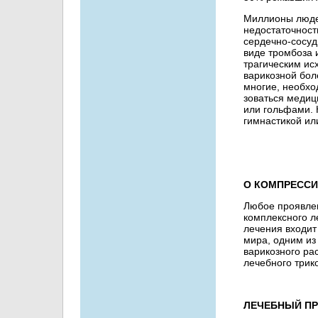
Миллионы люде
недостаточности
сердечно-сосуд
виде тромбоза 
трагическим ис
варикозной бол
многие, необхо
зоваться медиц
или гольфами. 
гимнастикой ил
О КОМПРЕСС
Любое проявлен
комплексного л
лечения входи
мира, одним из
варикозного ра
лечебного трик
ЛЕЧЕБНЫЙ П